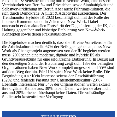
Flexibilität & Selbstbestimmung durch Remote Work, eine bessere
Vereinbarkeit von Berufs- und Privatleben sowie Sinnhaftigkeit und
Selbstverwirklichung im Beruf. Aber auch: Führungskulturen, die
sich durch Demokratie, Agilität & Adaptivität auszeichnen. Der
Trendmonitor Hybride IK 2023 beschäftigt sich mit der Rolle der
Internen Kommunikation in Zeiten von New Work. Dabei
untersucht er den aktuellen Fortschritt der Digitalisierung der IK, die
Haltung gegenüber und bisherige Etablierung von New-Work-
Konzepten sowie deren Praxistauglichkeit.
Die Ergebnisse machen deutlich, dass die IK eine Vorreiterrolle für
die Arbeitskultur darstellt. 67% der Befragten geben an, dass New
Work als Changeprojekt angemessen von der IK begleitet werden
muss. 20% sehen eine moderne, digitale und hybride IK als
Grundvoraussetzung für eine erfolgreiche Etablierung. In Bezug auf
den derzeitigen Stand der Etablierung zeigt sich: 13% der befragten
Organisationen haben New Work komplett umgesetzt und 55% sind
auf dem Weg dorthin. Für 11% spielt New Work keine Rolle. Die
Begründung u.a.: Kein Interesse seitens der Geschäftsführung
(32%) und fehlende Passung zur Unternehmenskultur (23%).
Ebenfalls interessant: Nur 34% der Organisationen werten aktuell
ihre digitalen Kanäle aus. 39% haben Daten, werten sie aber nicht
aus und 20% erheben überhaupt keine Daten. Die vollständige
Studie steht kostenfrei zur Verfügung.
ZUM LESETIPP