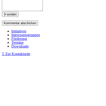
senden
Initiativen
Interessensgruppen
Förderung
Termine
Downloads
Zur Kontaktseite
Erfolgsfaktor CommTech
Die digitale Transformation der Unternehmenskommunikation.