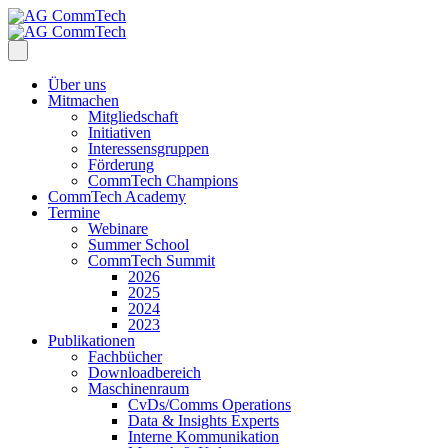
Über uns
Mitmachen
Mitgliedschaft
Initiativen
Interessensgruppen
Förderung
CommTech Champions
CommTech Academy
Termine
Webinare
Summer School
CommTech Summit
2026
2025
2024
2023
Publikationen
Fachbücher
Downloadbereich
Maschinenraum
CvDs/Comms Operations
Data & Insights Experts
Interne Kommunikation